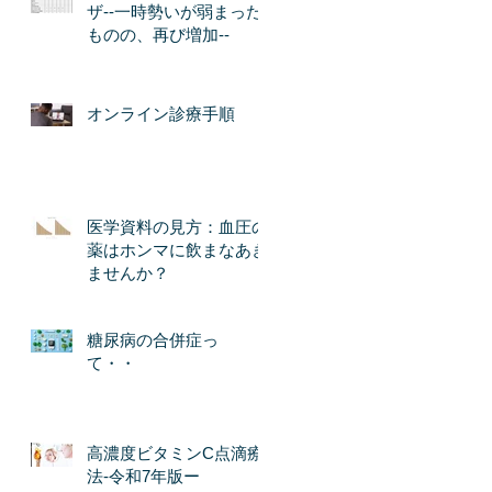
ザ--一時勢いが弱まった
ものの、再び増加--
オンライン診療手順
医学資料の見方：血圧の
薬はホンマに飲まなあき
ませんか？
糖尿病の合併症っ
て・・
高濃度ビタミンC点滴療
法-令和7年版ー