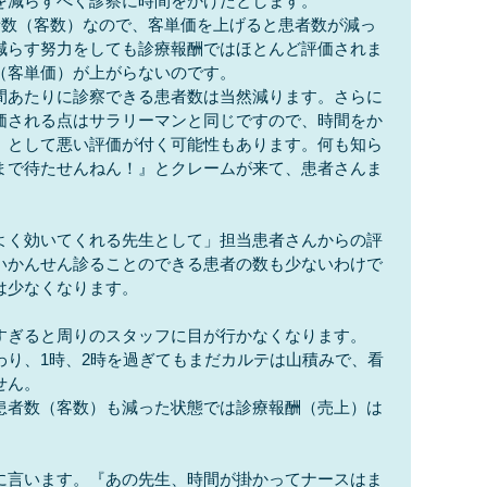
を減らすべく診察に時間をかけたとします。
者数（客数）なので、客単価を上げると患者数が減っ
減らす努力をしても診療報酬ではほとんど評価されま
（客単価）が上がらないのです。
間あたりに診察できる患者数は当然減ります。さらに
価される点はサラリーマンと同じですので、時間をか
』として悪い評価が付く可能性もあります。何も知ら
まで待たせんねん！』とクレームが来て、患者さんま
。
よく効いてくれる先生として」担当患者さんからの評
いかんせん診ることのできる患者の数も少ないわけで
は少なくなります。
すぎると周りのスタッフに目が行かなくなります。
わり、1時、2時を過ぎてもまだカルテは山積みで、看
せん。
患者数（客数）も減った状態では診療報酬（売上）は
に言います。『あの先生、時間が掛かってナースはま