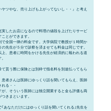
いヤツやな、売り上げも上がってないし・・』と考え
充実したお店になるので料理の値段を上げたりサービ
すことができます。
則で全国一律の料金です。大学病院で教授が１時間か
りの先生が５分で診察を済ませても料金は同じです。
以上、患者に時間をかける先生が経済的に報われる道
す。
診て貰う際に保険とは別枠で指名料を別途払ってもら
、患者さんは医師にゆっくり話を聞いてもらえ、医師
される・・
すが、そういう医師には独立開業すると金も評価も両
がつきまといます。
で｢あなただけにはゆっくり話を聞いてくれる｣先生を