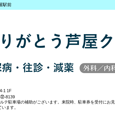
屋駅前
りがとう芦屋ク
尿病・往診・減薬
-1 1F
-㉜-8139
ポルテ駐車場の補助がございます。来院時、駐車券を受付にお見
ています。