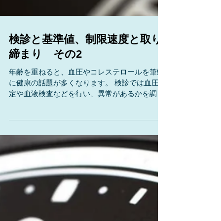
検診と基準値、制限速度と取り
締まり その2
年齢を重ねると、血圧やコレステロールを筆頭
に健康の話題が多くなります。 検診では血圧測
定や血液検査などを行い、異常があるかを調べ
ます。 正常／異常、と言うからには基準があり
ます。 血圧を例に挙げると、現在、日本医師会
の基準値は130/85mmHg以下です。...