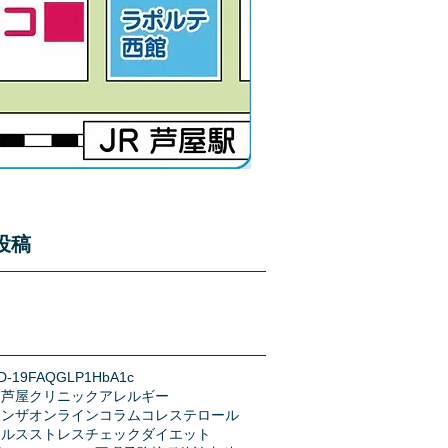
投稿
D-19
FAQ
GLP1
HbA1c
う芦屋クリニック
アレルギー
エンザ
オンライン
コラム
コレステロール
イルス
ストレスチェック
ダイエット