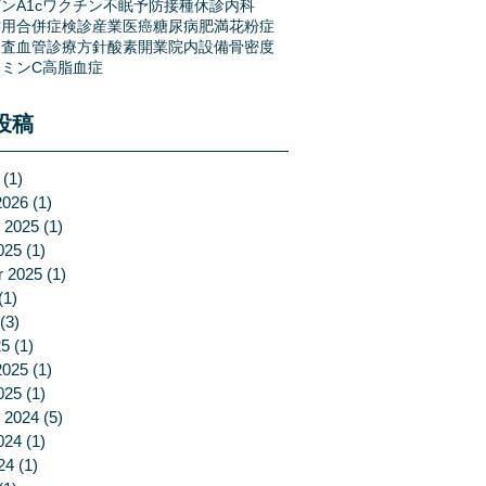
ンA1c
ワクチン
不眠
予防接種
休診
内科
作用
合併症
検診
産業医
癌
糖尿病
肥満
花粉症
検査
血管
診療方針
酸素
開業
院内設備
骨密度
ミンC
高脂血症
投稿
(1)
1 post
2026
(1)
1 post
 2025
(1)
1 post
025
(1)
1 post
r 2025
(1)
1 post
(1)
1 post
(3)
3 posts
25
(1)
1 post
2025
(1)
1 post
025
(1)
1 post
 2024
(5)
5 posts
024
(1)
1 post
24
(1)
1 post