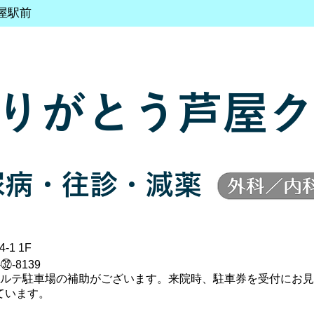
屋駅前
りがとう芦屋ク
尿病・往診・減薬
-1 1F
-㉜-8139
ポルテ駐車場の補助がございます。来院時、駐車券を受付にお見
ています。