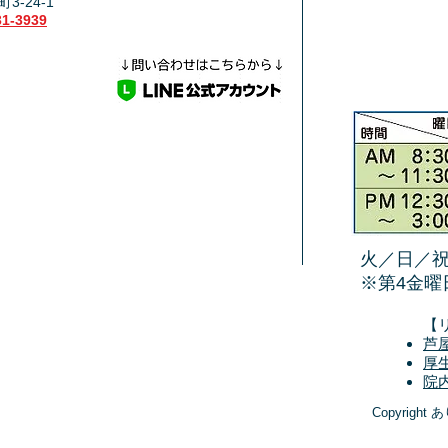
3-24-1
31-3939
火／日／祝
​※第4金曜
【
芦
厚
院
Copyright 