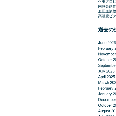
ヘモグロビ
内覧会
副
血圧
血液
高濃度ビタ
過去の
June 2026
February 
November
October 2
Septembe
July 2025
April 2025
March 20
February 
January 2
December
October 2
August 20