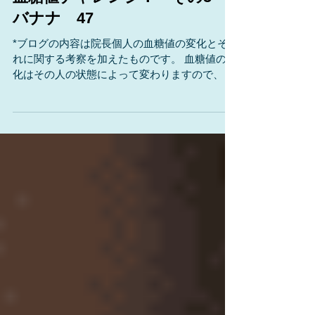
血糖値チャレンジ！ その5
バナナ 47
*ブログの内容は院長個人の血糖値の変化とそ
れに関する考察を加えたものです。 血糖値の変
化はその人の状態によって変わりますので、厳
しいツッコミは堪忍して下さい。 (´д｀) 院長が
いろいろなものを食べて、血糖値がどうなる
か？を調べて糖尿病の治療やダイエットに役立
ててもらおう！...