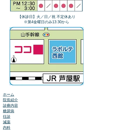
【休診日】火／日／祝 不定休あり
​※第4金曜日のみ13:30から
ホーム
院長紹介
診療内容
糖尿病
往診
減薬
内科