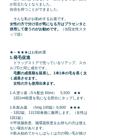
が目立たなくなりました。
​自信を持つことができました。
そんな私がお勧めするお薬です。
女性の方で分け目が気になる方はプラセンタと
併用して使うのがお勧めです。
（当院女性スタ
ッフ談）
★～★★★はお勧め度
1.発毛促進
（ミノキシジル）
ドラッグストアで売っているリアップ、スカ
ルプDと同じ成分です。
毛髪の成長期を延長し、1本1本の毛を長く太
く成長させます。
女性の方も使用出来ます。
1-A.塗り薬（5％配合 60ml） 5,500 ★★
1回1ml程度を気になる部分にタップします。
1-B.飲み薬 （5mg 100錠）6,600
★★★
・1回2錠、1日2回食後に服用します。（女性は
1回1錠）
※甲状腺疾患、循環器疾患をお持ちの方は使え
ない場合があります。
※飲み始めてからしばらくは力の弱い毛が抜け