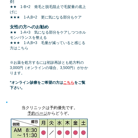
剤
★★ 1-B+2 発毛と脱毛阻止で毛髪量の底上
げに
★★★
1-A,B+2 更に気になる部分もケア
女性の方へのお勧め
★★ 1-A+3 気になる部分をケアしつつホル
モンバランスを整える
★★★
1-A,B+3 毛量が減っていると感じる
方はこちら
※お薬を処方するには初診再診とも処方料の
3,000円（オンラインの場合、3,500円）がかか
ります。
*オンライン診療をご希望の方は
こちら
をご覧
下さい。
当クリニックは予約優先です。
予約ページ
からどうぞ。