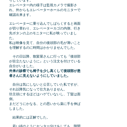
りしています。
エレベーター内の様子は監視カメラで撮影さ
れ、外からもエレベーターホール
のモニターで
確認出来ます。
エレベーターに乗り込んでしばらくすると画面
が切り替わり、エレベーター
カゴの内側、行き
先ボタンの上
モ
ニターに私
が映っていまし
の
た。
私は映像を見て、自分の後頭部の毛が薄いこと
を理解するのに時間はかかりませんでした。
その日以降、散髪屋さんに行っても『後頭部
が目立たないように』という注文を付けている
自分がいました。
外来の診察でも椅子を少し高くして後頭部が患
者さんに見えないようにしていました。
自分は気にしないと公言していた私ですが、
それ以降気になって仕方ありません。
坊主頭にするほどはハゲていないし、丁髷は面
倒。
まだどうにかなる、との思いから薬に手を伸ば
しました。
結果的には正解でした。
若い頃のようにセンター分けをしても、隙間