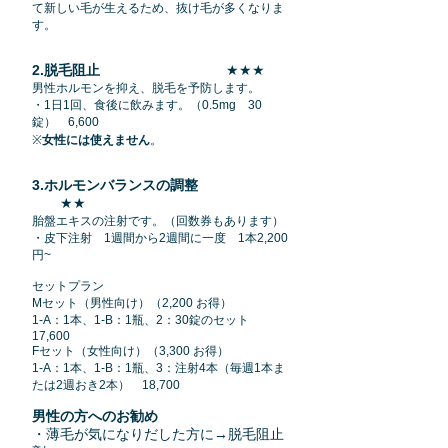
て新しい毛が生えるため、抜け毛が多くなりま
す。
2.脱毛阻止
（デュタステリド）
★★★
男性ホルモンを抑え、脱毛を予防します。
・1日1回、食後に飲みます。（0.5mg 30
錠） 6,600
※
女性には使えません
。
3.ホルモンバランスの調整
（プラセン
タ）
★★
胎盤エキスの注射です。（回数券もあります）
・皮下注射 1週間から2週間に一度 1本2,200
円~
セットプラン
Mセット
（男性向け）
（2,200 お得）
1-A：1本、1-B：1瓶、2：30錠のセット
17,600
Fセット
（女性向け）
（3,300 お得）
1-A：1本、1-B：1瓶、3：注射4本（毎週1本ま
たは2週おき2本） 18,700
男性の方へのお勧め
・薄毛が気になりだした方に→脱毛阻止