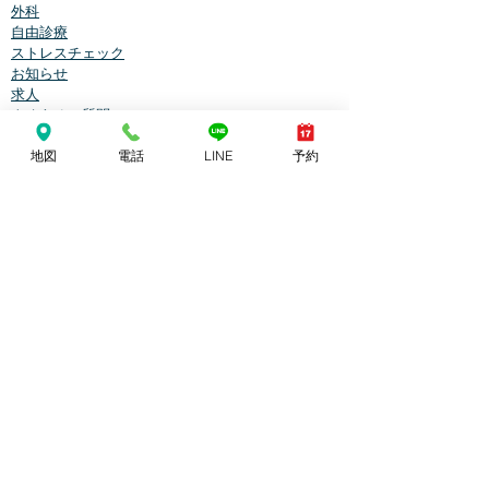
外科
自由診療
ストレスチェック
お知らせ
求人
よくあるご質問
問い合わせ
地図
電話
LINE
予約
ありがとう芦屋クリニック
〒659-0093
芦屋市船戸町3-24-1
TEL
0797-31-3939