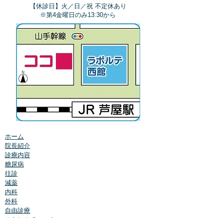
【休診日】火／日／祝 不定休あり
​※第4金曜日のみ13:30から
ホーム
院長紹介
診療内容
糖尿病
往診
減薬
内科
外科
自由診療