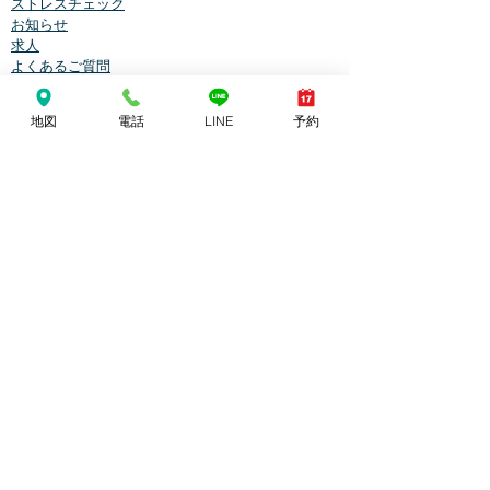
ストレスチェック
お知らせ
求人
よくあるご質問
問い合わせ
地図
電話
LINE
予約
ありがとう芦屋クリニック
〒659-0093
芦屋市船戸町3-24-1
TEL
0797-31-3939