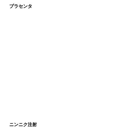
プラセンタ
※生物由来製剤を用いているため同
意書が必要です。
（
同意書はこちらから
ダウンロード
出来ます。）
皮下注射（サプリよりは速効性あ
り）
1アンプル ￥2,200
2アンプル ￥3,300
3アンプル ￥4,400
点滴注射（長保ちしないが即効性は
最強）
点滴100ml
1アンプル ￥3,500
2アンプル ￥5,500
※ビタミンC点滴などに1アンプル
￥2,000で追加可能
ニンニク注射