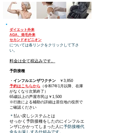
ダイエット外来
AGA、発毛外来
セカンドオピニオン
については各リンクをクリックして下さ
い。
料金は全て税込みです。
予防接種
・
インフルエンザワクチン
￥3,850
予約はこちらから
（令和7年1月
以降、在庫
がなくなり次第終了
）
65歳以上の芦屋
市民は￥1,500
※行政による補助の詳細は居住地の役所で
ご確認ください
＊
払い戻しシステムとは
せっかく予防接種をしたのにインフルエ
ンザにかかってしまった人に
予防接種代
金をお返しする仕組みです。