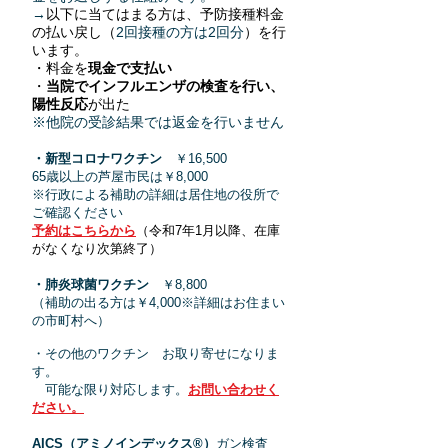
→
以
下に当てはまる方は、予防接種料金
の払い戻し（
2回接種の方
は2
回分
）を行
い
ます。
・料金を
現金で支払い
・
当院でインフルエンザの検査を行い、
陽性反応
が出た
※他院の受診
結果では返金を行いま
せん
・新型コロナワクチン
￥16,500
65歳以上の芦屋市民は￥8,000
※行政による補助の詳細は居住地の役所で
ご確認ください
予約はこちらから
（令和7年1月
以降、在庫
がなくなり次第終了
）
・肺炎球菌ワクチン
￥8
,8
00
（補助の出る方は￥4,000※詳細はお住まい
の市町村へ）
・その他のワクチン お取り寄せになりま
す。
可能な限り対応します。
お問い合わせく
ださい。
AICS（アミノインデックス®）
ガン検査