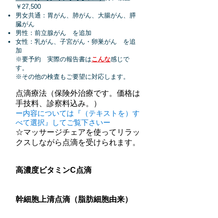
￥27,500
男女共通：胃がん、肺がん、大腸がん、膵
臓がん
男性：前立腺がん を追加
女性：乳がん、子宮がん・卵巣がん を追
加
※要予約 実際の報告書は
こんな
感じで
す。
※その他の検査もご要望に対応します。
点滴療法（保険外治療です。価格は
手技料、診察料込み。）
ー内容については『（テキストを）す
べて選択』してご覧下さいー
☆マッサージチェアを使ってリラッ
クスしながら点滴を受けられます。
高濃度ビタミンC点滴
→詳しくは
こちら
をクリック
幹細胞上清点滴（脂肪細胞由来）
→詳しくは
こちら
をクリック