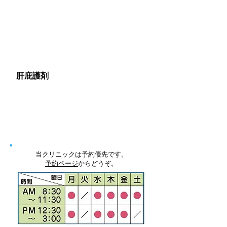
疲労回復効果のあるビタミンB1で
す。
静脈注射 1A（アンプル）
￥1,000
2A（アンプル）
￥1,500
肝庇護剤
呑む機会が多い方に
静脈注射 40ml ￥3,000
※ビタミンC点滴などに￥2,500で
追加可能
当クリニックは予約優先です。
予約ページ
からどうぞ。