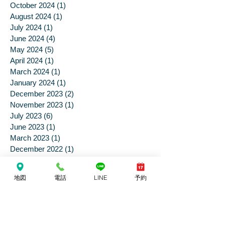
January 2025
(1)
1 post
December 2024
(5)
5 posts
October 2024
(1)
1 post
August 2024
(1)
1 post
July 2024
(1)
1 post
June 2024
(4)
4 posts
May 2024
(5)
5 posts
April 2024
(1)
1 post
March 2024
(1)
1 post
January 2024
(1)
1 post
December 2023
(2)
2 posts
November 2023
(1)
1 post
July 2023
(6)
6 posts
June 2023
(1)
1 post
March 2023
(1)
1 post
December 2022
(1)
1 post
地図
電話
LINE
予約
June 2022
(2)
2 posts
February 2022
(2)
2 posts
January 2022
(1)
1 post
June 2021
(3)
3 posts
April 2021
(2)
2 posts