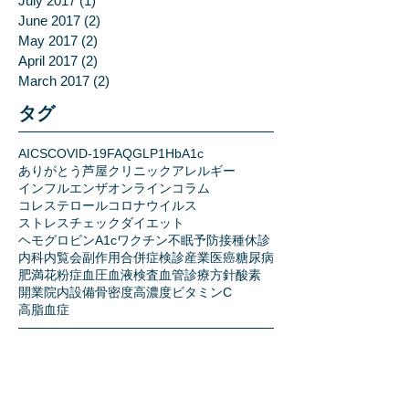
February 2018
(1)
1 post
November 2017
(2)
2 posts
July 2017
(1)
1 post
June 2017
(2)
2 posts
May 2017
(2)
2 posts
April 2017
(2)
2 posts
March 2017
(2)
2 posts
タグ
AICS
COVID-19
FAQ
GLP1
HbA1c
ありがとう芦屋クリニック
アレルギー
インフルエンザ
オンライン
コラム
コレステロール
コロナウイルス
ストレスチェック
ダイエット
ヘモグロビンA1c
ワクチン
不眠
予防接種
休診
内科
内覧会
副作用
合併症
検診
産業医
癌
糖尿病
肥満
花粉症
血圧
血液検査
血管
診療方針
酸素
開業
院内設備
骨密度
高濃度ビタミンC
高脂血症