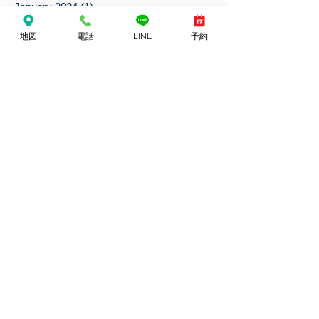
April 2024
(1)
1 post
March 2024
(1)
1 post
地図
電話
LINE
予約
January 2024
(1)
1 post
December 2023
(2)
2 posts
November 2023
(1)
1 post
July 2023
(6)
6 posts
June 2023
(1)
1 post
March 2023
(1)
1 post
December 2022
(1)
1 post
June 2022
(2)
2 posts
February 2022
(2)
2 posts
January 2022
(1)
1 post
June 2021
(3)
3 posts
April 2021
(2)
2 posts
March 2021
(1)
1 post
February 2021
(1)
1 post
January 2021
(1)
1 post
October 2020
(1)
1 post
September 2020
(1)
1 post
April 2020
(1)
1 post