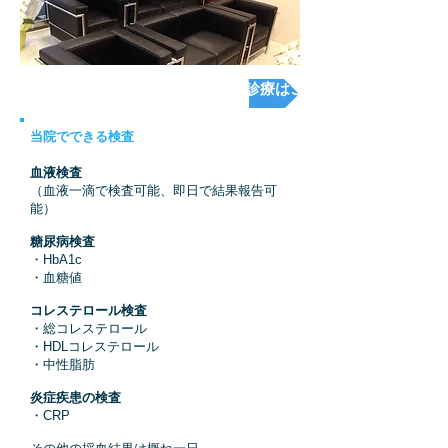
予防接種・ダイエットなど、自費診療はこちら
当院でできる検査
血液検査
（血液一滴で検査可能、即日で結果報告可
能）
糖尿病検査
・HbA1c
・血糖値
コレステロール検査
・総コレステロール
・HDLコレステロール
・中性脂肪
炎症疾患の検査
・CRP