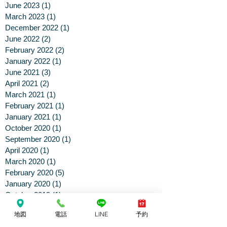
June 2023
(1)
1 post
March 2023
(1)
1 post
December 2022
(1)
1 post
June 2022
(2)
2 posts
February 2022
(2)
2 posts
January 2022
(1)
1 post
June 2021
(3)
3 posts
April 2021
(2)
2 posts
March 2021
(1)
1 post
February 2021
(1)
1 post
January 2021
(1)
1 post
October 2020
(1)
1 post
September 2020
(1)
1 post
April 2020
(1)
1 post
March 2020
(1)
1 post
February 2020
(5)
5 posts
January 2020
(1)
1 post
October 2019
(1)
1 post
February 2019
(4)
4 posts
地図
電話
LINE
予約
September 2018
(2)
2 posts