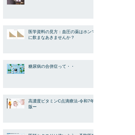
医学資料の見方：血圧の薬はホンマ
に飲まなあきませんか？
糖尿病の合併症って・・
高濃度ビタミンC点滴療法-令和7年
版ー