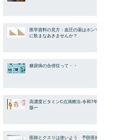
医学資料の見方：血圧の薬はホンマ
に飲まなあきませんか？
糖尿病の合併症って・・
高濃度ビタミンC点滴療法-令和7年
版ー
医師とクスリは使いよう 予防医療