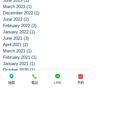
June 2023
(1)
1 post
March 2023
(1)
1 post
December 2022
(1)
1 post
June 2022
(2)
2 posts
February 2022
(2)
2 posts
January 2022
(1)
1 post
June 2021
(3)
3 posts
April 2021
(2)
2 posts
March 2021
(1)
1 post
February 2021
(1)
1 post
January 2021
(1)
1 post
October 2020
(1)
1 post
September 2020
(1)
1 post
April 2020
(1)
1 post
地図
電話
LINE
予約
March 2020
(1)
1 post
February 2020
(5)
5 posts
January 2020
(1)
1 post
October 2019
(1)
1 post
February 2019
(4)
4 posts
September 2018
(2)
2 posts
May 2018
(1)
1 post