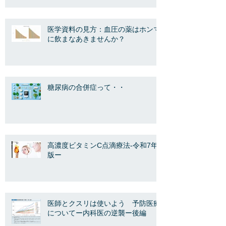
医学資料の見方：血圧の薬はホンマ
に飲まなあきませんか？
糖尿病の合併症って・・
高濃度ビタミンC点滴療法-令和7年
版ー
医師とクスリは使いよう 予防医療
についてー内科医の逆襲ー後編