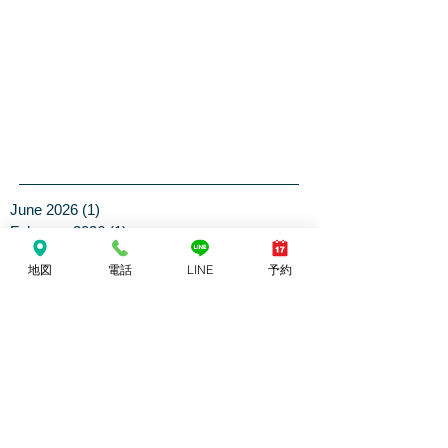
June 2026
(1)
1 post
February 2026
(1)
1 post
November 2025
(1)
1 post
地図
電話
LINE
予約
October 2025
(1)
1 post
September 2025
(1)
1 post
July 2025
(1)
1 post
April 2025
(3)
3 posts
March 2025
(1)
1 post
February 2025
(1)
1 post
January 2025
(1)
1 post
December 2024
(5)
5 posts