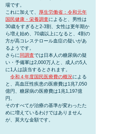
場です。
これに加えて、
厚生労働省：令和元年
国民健康・栄養調査
によると、男性は
30歳をすぎると2-3割、女性は更年期か
ら増え始め、70歳以上になると、4割の
方が高コレステロール血症の疑いがあ
るようです。
さらに
同調査
では日本人の糖尿病の疑
い・予備軍は2,000万人と、成人の5人
に1人は該当するとされます。
令和４年度国民医療費の概況
による
と、高血圧性疾患の医療費は1兆7,050
億円、糖尿病の医療費は1兆1,197億
円。
そのすべてが治療の基準が変わったた
めに増えているわけではありません
が、莫大な金額です。