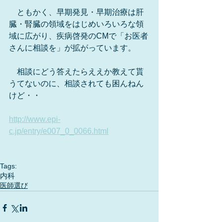
　ともかく、早期発見・早期治療は肝
臓・腎臓の領域をはじめいろいろな領
域に広がり、疾病啓発のCMで「お医者
さんに相談を」が拡がっています。
　相談にどう答えたらええか教えて貰
うてないのに、相談されても困んねん
けど・・
http://www.epi-
c.jp/entry/e007_0_0066.html
Tags:
内科
医師選び