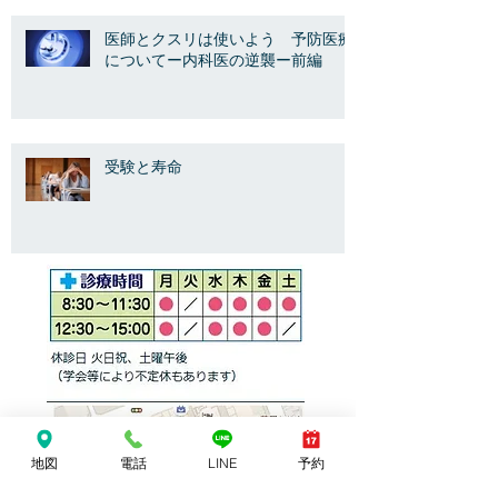
医師とクスリは使いよう 予防医療
についてー内科医の逆襲ー前編
受験と寿命
地図
電話
LINE
予約