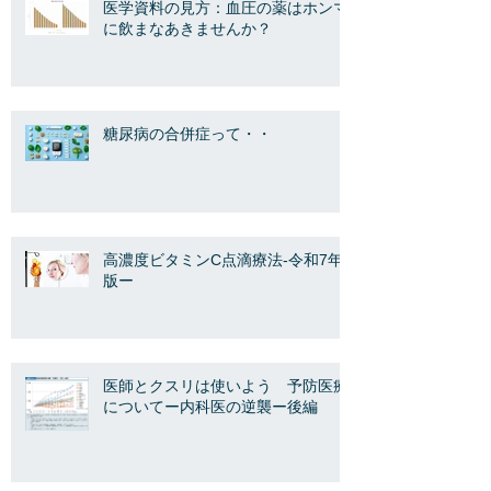
医学資料の見方：血圧の薬はホンマ
に飲まなあきませんか？
糖尿病の合併症って・・
高濃度ビタミンC点滴療法-令和7年
版ー
医師とクスリは使いよう 予防医療
についてー内科医の逆襲ー後編