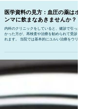
医学資料の見方：血圧の薬はホ
ンマに飲まなあきませんか？
内科のクリニックをしていると、健診で引っか
かった方が、再検査や治療を勧められて受診さ
れます。 当院では基本的にユルい治療をウリに
していることもあって、 「クスリは飲みたくな
い。でも医師から“飲まなくても大丈夫”と言っ
てほしい」 、という方が他院より多く来られま
す。 血圧のクスリは本当に飲まないといけな
いのか？ 血圧のクスリを飲まないとどうなる
か？ といった疑問にお答えする資料が、こちら
です。 ◆ まず大前提として 先に言っておき
ますが、統計学的には高血圧の方はクスリを使
ってでも血圧を下げた方がより長生きでき、脳
卒中や心臓発作の発生までの期間を延ばすこと
ができます。 なお、現在のところ、長生きでピ