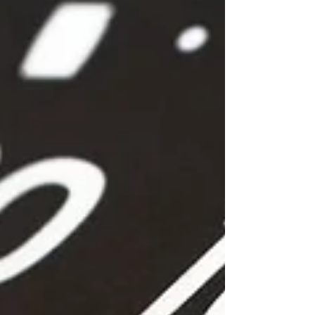
ンピンコロリ ー長生きするけど脳卒中や心臓発
作で苦しむことはないー を実現するクスリはあ
りません。 印をつけたゴム紐を引っ張って伸ば
すと、片方から印までの距離が伸びるとともに
もう片方からの距離が伸びます。 クスリを飲め
ば 発作までの期間が延びると同時に、発作後か
ら“お迎え”までの期間も延びる のです。 程度
に関しては発作症状や後遺症が軽くなることも