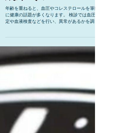
検診と基準値、制限速度と取り
締まり その2
年齢を重ねると、血圧やコレステロールを筆頭
に健康の話題が多くなります。 検診では血圧測
定や血液検査などを行い、異常があるかを調べ
ます。 正常／異常、と言うからには基準があり
ます。 血圧を例に挙げると、現在、日本医師会
の基準値は130/85mmHg以下です。...