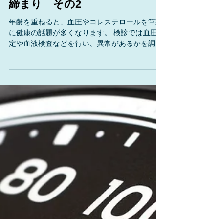
検診と基準値、制限速度と取り
締まり その2
年齢を重ねると、血圧やコレステロールを筆頭
に健康の話題が多くなります。 検診では血圧測
定や血液検査などを行い、異常があるかを調べ
ます。 正常／異常、と言うからには基準があり
ます。 血圧を例に挙げると、現在、日本医師会
の基準値は130/85mmHg以下です。...