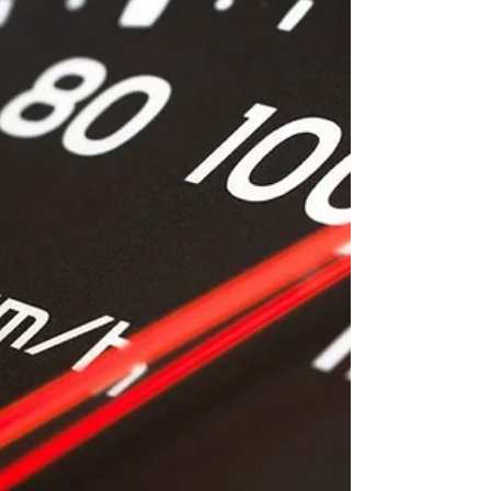
です。 ◆ まず大前提として 先に言っておき
ますが、統計学的には高血圧の方はクスリを使
ってでも血圧を下げた方がより長生きでき、脳
卒中や心臓発作の発生までの期間を延ばすこと
ができます。 なお、現在のところ、長生きでピ
ンピンコロリ ー長生きするけど脳卒中や心臓発
作で苦しむことはないー を実現するクスリはあ
りません。 印をつけたゴム紐を引っ張って伸ば
すと、片方から印までの距離が伸びるとともに
もう片方からの距離が伸びます。 クスリを飲め
ば 発作までの期間が延びると同時に、発作後か
ら“お迎え”までの期間も延びる のです。 程度
に関しては発作症状や後遺症が軽くなることも