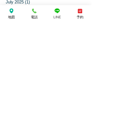
June 2026
(1)
1 post
February 2026
(1)
1 post
November 2025
(1)
1 post
地図
電話
LINE
予約
October 2025
(1)
1 post
September 2025
(1)
1 post
July 2025
(1)
1 post
April 2025
(3)
3 posts
March 2025
(1)
1 post
February 2025
(1)
1 post
January 2025
(1)
1 post
December 2024
(5)
5 posts
October 2024
(1)
1 post
August 2024
(1)
1 post
July 2024
(1)
1 post
June 2024
(4)
4 posts
May 2024
(5)
5 posts
April 2024
(1)
1 post
March 2024
(1)
1 post
January 2024
(1)
1 post
December 2023
(2)
2 posts
November 2023
(1)
1 post