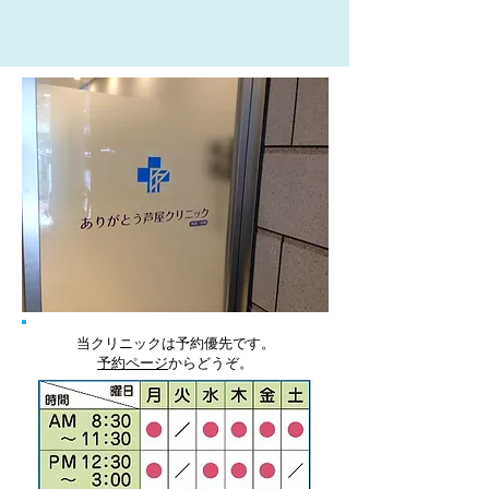
当院の近くの国道43号線は3-4車線の広い道で
すが、制限時速40kmです。 もっと狭い道でも
60kmまで出せる道がありますが、制限時速は
40kmです。...
当クリニックは予約優先です。
予約ページ
からどうぞ。