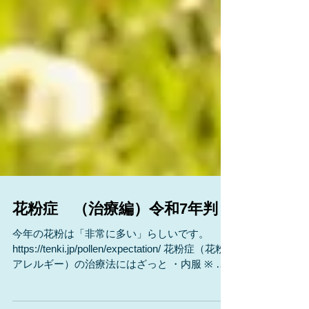
花粉症 （治療編）令和7年判
今年の花粉は「非常に多い」らしいです。
https://tenki.jp/pollen/expectation/ 花粉症（花粉
アレルギー）の治療法にはざっと ・内服 ※ ・
注射 ※ ・減感作療法 ・点鼻、点眼 ※ ・レーザ