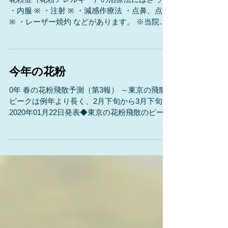
花粉症 （治療編）令和6年判
花粉症（花粉アレルギー）の治療法にはざっと
・内服 ※ ・注射 ※ ・減感作療法 ・点鼻、点眼
※ ・レーザー焼灼 などがあります。 ※当院で
対応している治療です。 *初診で診てもらえる
診療科 それぞれの特徴をあげてみます。 ※内
服...
今年の花粉
0年 春の花粉飛散予測（第3報） ～東京の飛散
ピークは例年より長く、2月下旬から3月下旬～
2020年01月22日発表◆東京の花粉飛散のピーク
は２月下旬から３月下旬 ◆飛散量は、広い範囲
で例年より少なく、九州では非常に少ない見込
み ◆花粉シーズンは２月上旬に、九州や四国、
東海、関東