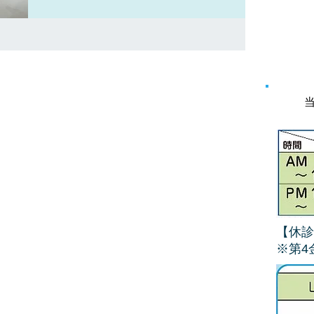
【休診
​※第