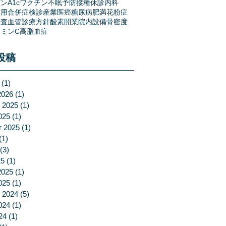
ンA1c
ワクチン
不眠
予防接種
休診
内科
作用
合併症
検診
産業医
癌
糖尿病
肥満
花粉症
検査
血管
診療方針
酸素
開業
院内設備
骨密度
ミンC
高脂血症
投稿
(1)
1 post
2026
(1)
1 post
 2025
(1)
1 post
025
(1)
1 post
r 2025
(1)
1 post
(1)
1 post
(3)
3 posts
25
(1)
1 post
2025
(1)
1 post
025
(1)
1 post
 2024
(5)
5 posts
024
(1)
1 post
24
(1)
1 post