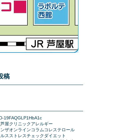
投稿
D-19
FAQ
GLP1
HbA1c
う芦屋クリニック
アレルギー
エンザ
オンライン
コラム
コレステロール
イルス
ストレスチェック
ダイエット