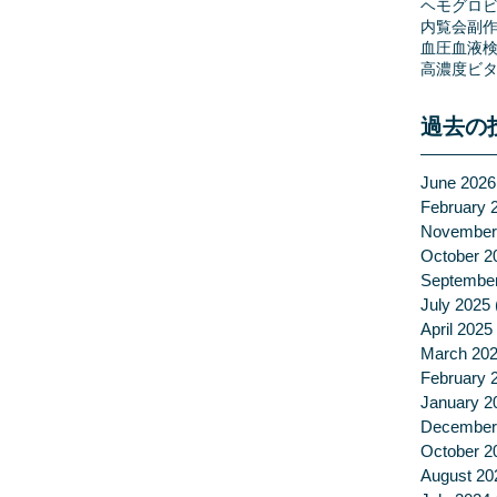
ヘモグロビ
内覧会
副
血圧
血液
高濃度ビタ
過去の
June 2026
February 
November
October 2
Septembe
July 2025
April 2025
March 20
February 
January 2
December
October 2
August 20