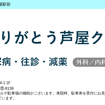
屋駅前
りがとう芦屋ク
尿病・往診・減薬
-1 1F
-㉜-8139
ポルテ駐車場の補助がございます。来院時、駐車券を受付にお見
ています。