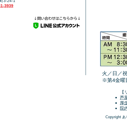
3-24-1
31-3939
火／日／祝
​※第4金曜
【
芦
厚
院
Copyright 