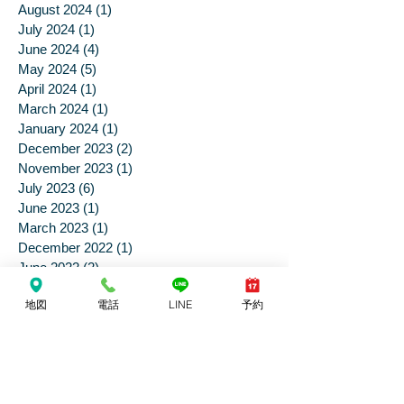
December 2024
(5)
5 posts
October 2024
(1)
1 post
August 2024
(1)
1 post
July 2024
(1)
1 post
June 2024
(4)
4 posts
May 2024
(5)
5 posts
April 2024
(1)
1 post
March 2024
(1)
1 post
January 2024
(1)
1 post
December 2023
(2)
2 posts
November 2023
(1)
1 post
July 2023
(6)
6 posts
June 2023
(1)
1 post
March 2023
(1)
1 post
December 2022
(1)
1 post
June 2022
(2)
2 posts
地図
電話
LINE
予約
February 2022
(2)
2 posts
January 2022
(1)
1 post
June 2021
(3)
3 posts
April 2021
(2)
2 posts
March 2021
(1)
1 post