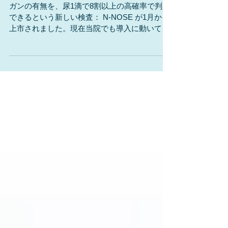
感度90％のガン線虫検査
ガンの有無を、尿1滴で8割以上の高確率で判定
できるという新しい検査： N-NOSE が1月から
上市されました。現在当院でも導入に動いてお
りますが、もう少し時間がかかりそうです。 線
虫は犬より優れた嗅覚をもつと言われる微小生
物で、がん患者の尿に含まれる特有のにおいに
近づき、健康な人の尿ならを避けるという性質
を利用して判定するとのことです。 注目すべき
はその感度で、なんと*90％とのことです。*検
査会社の公表値 たとえば代表的な腫瘍マーカー
である「CEA」。検診セットに入っていること
もあり、目にした事がある方も多いかも知れま
せんが、その感度は25.4％。素晴らしい数字で
す。 しかし、 感度が90％ということは「陽
性になれば90％の確率でガンである」こととは
違います 。感度が90％ということは 「ガンの
人が100人いれば90人は陽性になる」 というこ
とを意味します。 反対の意味の言葉に特異度と
いう言葉があります。この検査では特異度も