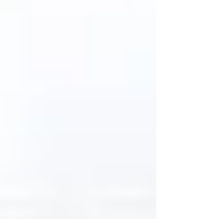
90％という高い数字を誇っていますが、これは
「ガンでない人が100人いれば90人は陰性にな
る」事を示しています。 ..