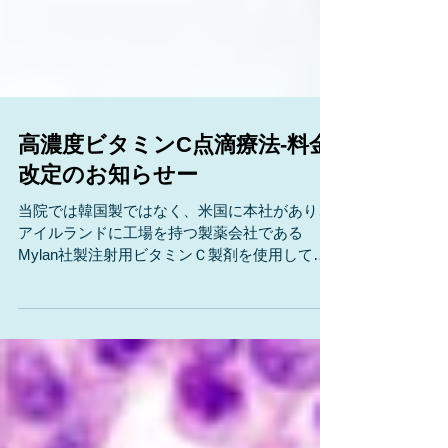
高濃度ビタミンC点滴療法-料金
改定のお知らせー
当院では韓国製ではなく、米国に本社があり、
アイルランドに工場を持つ製薬会社である
Mylan社製注射用ビタミンＣ製剤を使用してい
ます。 為替変動など、諸般の事情から、高濃度
ビタミンC点滴について2022年8月より料金改
定を行います。...