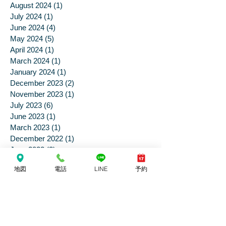
December 2024
(5)
5 posts
October 2024
(1)
1 post
August 2024
(1)
1 post
July 2024
(1)
1 post
June 2024
(4)
4 posts
May 2024
(5)
5 posts
April 2024
(1)
1 post
March 2024
(1)
1 post
January 2024
(1)
1 post
December 2023
(2)
2 posts
November 2023
(1)
1 post
July 2023
(6)
6 posts
June 2023
(1)
1 post
March 2023
(1)
1 post
December 2022
(1)
1 post
地図
電話
LINE
予約
June 2022
(2)
2 posts
February 2022
(2)
2 posts
January 2022
(1)
1 post
June 2021
(3)
3 posts
April 2021
(2)
2 posts