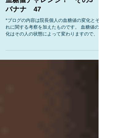
血糖値チャレンジ！ その5
バナナ 47
*ブログの内容は院長個人の血糖値の変化とそ
れに関する考察を加えたものです。 血糖値の変
化はその人の状態によって変わりますので、厳
しいツッコミは堪忍して下さい。 (´д｀) 院長が
いろいろなものを食べて、血糖値がどうなる
か？を調べて糖尿病の治療やダイエットに役立
ててもらおう！...