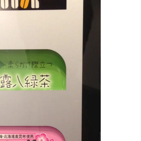
た。 この場を借りてお礼いたします。 あいう
えお順 アベクリニック 阿部院長 井内英夫 様
（アズワン） （株）大阪バス 西村社長...