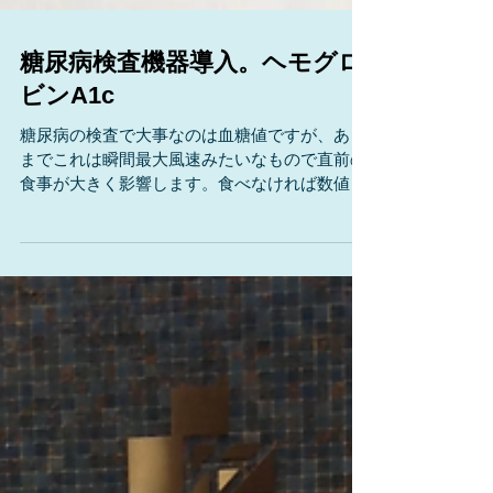
糖尿病検査機器導入。ヘモグロ
ビンA1c
糖尿病の検査で大事なのは血糖値ですが、あく
までこれは瞬間最大風速みたいなもので直前の
食事が大きく影響します。食べなければ数値は
下がるので、実際の病気の善し悪しを判断する
のには向きません。 実際の管理はヘモグロビン
A1c（HbA1c）という血液検査を目安にしま
す。...