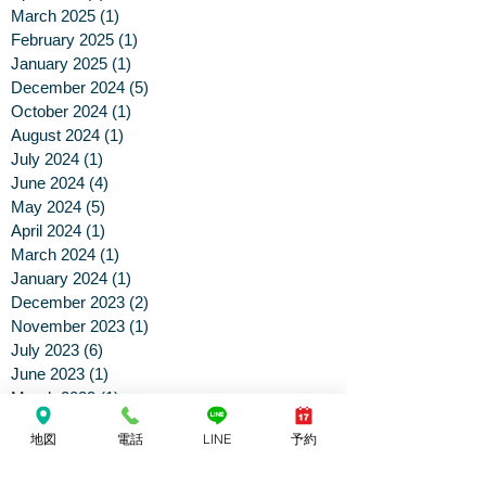
March 2025
(1)
1 post
February 2025
(1)
1 post
January 2025
(1)
1 post
December 2024
(5)
5 posts
October 2024
(1)
1 post
August 2024
(1)
1 post
July 2024
(1)
1 post
June 2024
(4)
4 posts
May 2024
(5)
5 posts
April 2024
(1)
1 post
March 2024
(1)
1 post
January 2024
(1)
1 post
December 2023
(2)
2 posts
November 2023
(1)
1 post
July 2023
(6)
6 posts
June 2023
(1)
1 post
March 2023
(1)
1 post
December 2022
(1)
1 post
地図
電話
LINE
予約
June 2022
(2)
2 posts
February 2022
(2)
2 posts