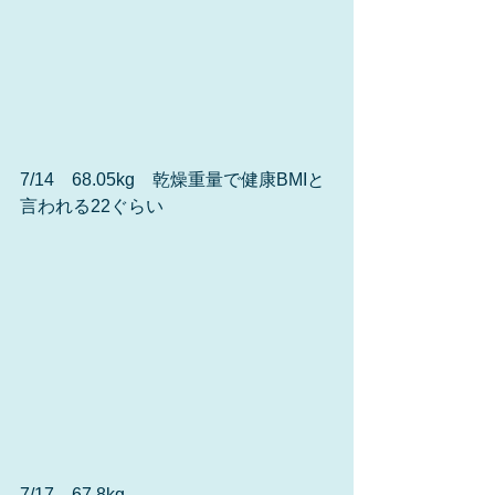
7/14　68.05kg　乾燥重量で健康BMIと
言われる22ぐらい
7/17　67.8kg