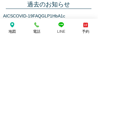
過去のお知らせ
AICS
COVID-19
FAQ
GLP1
HbA1c
ありがとう芦屋クリニック
アレルギー
インフルエンザ
オンライン
コラム
地図
電話
LINE
予約
コレステロール
コロナウイルス
ストレスチェック
ダイエット
ヘモグロビンA1c
ワクチン
不眠
予防接種
休診
内科
内覧会
副作用
合併症
検診
産業医
癌
糖尿病
肥満
花粉症
血圧
血液検査
血管
診療方針
酸素
開業
院内設備
骨密度
高濃度ビタミンC
高脂血症
タグ
Follow Us
ホーム
院長紹介
診療内容
糖尿病
往診