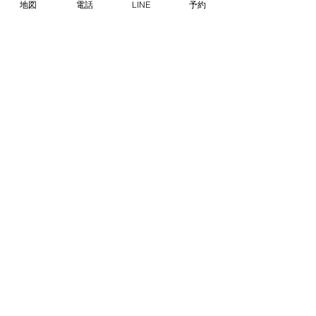
地図
電話
LINE
予約
ワクチン
不眠
予防接種
休診
内科
内覧会
副作用
合併症
検診
産業医
癌
糖尿病
肥満
花粉症
血圧
血液検査
血管
診療方針
酸素
開業
院内設備
骨密度
高濃度ビタミンC
高脂血症
タグ
Follow Us
ホーム
院長紹介
診療内容
糖尿病
往診
減薬
内科
外科
自由診療
ストレスチェック
お知らせ
求人