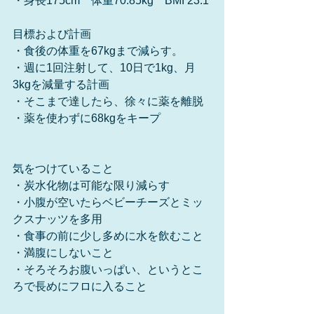
・身長175cm　体重70.85kg　BMI 23.1
目標および計画
・食後の体重を67kgまで減らす。
・週に1回注射して、10日で1kg、月
3kgを減量する計画
・そこまで達したら、徐々に薬を離脱
・薬を使わずに68kgをキープ
気をつけていること
・炭水化物は可能な限り減らす
・小腹が空いたらベビーチーズとミッ
クスナッツを多用
・食事の前に少し多めに水を飲むこと
・満腹にしないこと
・そろそろお腹いっぱい、というとこ
ろで長めにフロに入ること