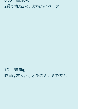
6/30　68.90kg　
2週で概ね2kg。結構ハイペース。
7/2　68.9kg
昨日は友人たちと夜のミナミで遊ぶ