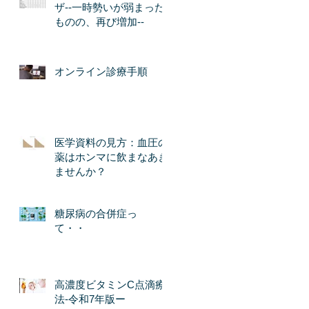
ザ--一時勢いが弱まった
ものの、再び増加--
オンライン診療手順
医学資料の見方：血圧の
薬はホンマに飲まなあき
ませんか？
糖尿病の合併症っ
て・・
高濃度ビタミンC点滴療
法-令和7年版ー