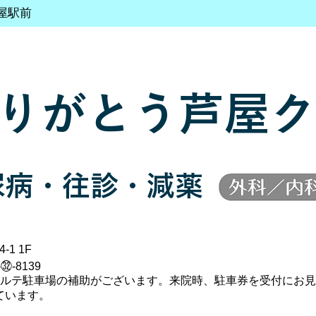
屋駅前
りがとう芦屋ク
尿病・往診・減薬
-1 1F
-㉜-8139
ポルテ駐車場の補助がございます。来院時、駐車券を受付にお見
ています。