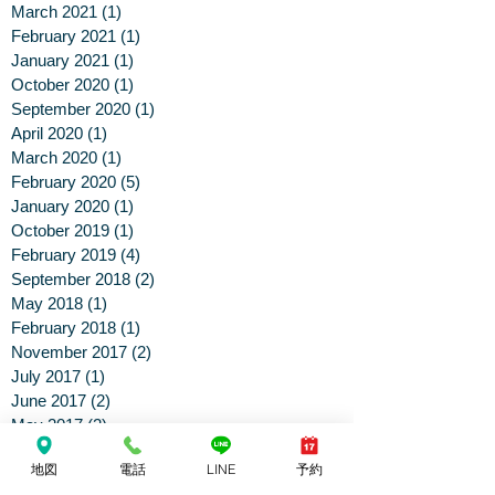
March 2021
(1)
1 post
February 2021
(1)
1 post
January 2021
(1)
1 post
October 2020
(1)
1 post
September 2020
(1)
1 post
April 2020
(1)
1 post
March 2020
(1)
1 post
February 2020
(5)
5 posts
January 2020
(1)
1 post
October 2019
(1)
1 post
February 2019
(4)
4 posts
September 2018
(2)
2 posts
May 2018
(1)
1 post
February 2018
(1)
1 post
November 2017
(2)
2 posts
July 2017
(1)
1 post
June 2017
(2)
2 posts
May 2017
(2)
2 posts
April 2017
(2)
2 posts
地図
電話
LINE
予約
March 2017
(2)
2 posts