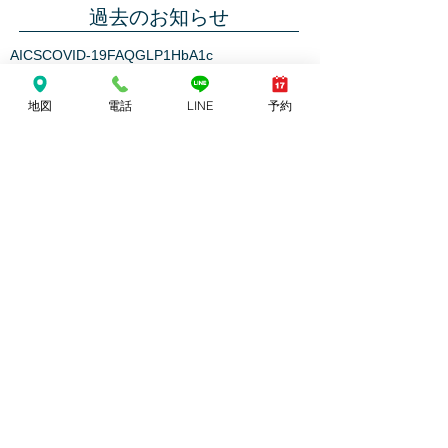
過去のお知らせ
AICS
COVID-19
FAQ
GLP1
HbA1c
ありがとう芦屋クリニック
アレルギー
インフルエンザ
オンライン
コラム
地図
電話
LINE
予約
コレステロール
コロナウイルス
ストレスチェック
ダイエット
ヘモグロビンA1c
ワクチン
不眠
予防接種
休診
内科
内覧会
副作用
合併症
検診
産業医
癌
糖尿病
肥満
花粉症
血圧
血液検査
血管
診療方針
酸素
開業
院内設備
骨密度
高濃度ビタミンC
高脂血症
タグ
Follow Us
ホーム
院長紹介
診療内容
糖尿病
往診