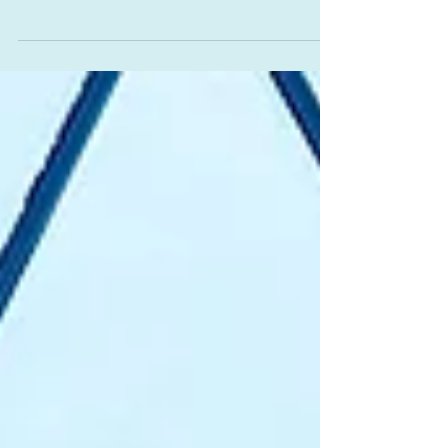
予約サイトからオンライン診療の予約を行う *
クリックすると 予約サイト に移動します。 2.
LINEの登録 ー通信手段の登録ー LINEの公式
アカウントからお友達登録 をする *クリックす
ると お友達登録サイト に移動します。 予約の
確認連絡、その他お問い合わせなどは公式アカ
ウントからメッセージのやりとりを行います。
*登録名が本名でない方は、本名も教えて下さ
い。 『よっちゃん』『マー君ママ』などでは、
どなたか分かりません。m(_ _)m 3. 問診票を記
入 ー診察内容の登録ー この リンク から問診
票を記入する 4. 本人確認 ー保険情報・本人
特定情報の確認ー A.B.の二つの方法がありま
す。 A. スマートフォンとマイナカード/アプリ
を使用して送る ・ QRコード を クリックする
かカメラで読み込む ・登録サイトが開くので、
予約した診療日は触らずに 、同意内容を選んで
確認・登録する *クリックすると拡大します。 *
マイナポータルアプリを入れていない場合はこ
の時点でインストールするリンク