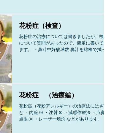
花粉症（検査）
花粉症の治療については書きましたが、検査
について質問があったので、簡単に書いてみ
ます。 ・鼻汁中好酸球数 鼻汁を綿棒で拭っ
て、花粉症で増加する鼻汁中の好酸球数をカ
ウントします。 花粉症がひどくなると、数が
増えます。 ・スクラッチテストやプリックテ
スト 花粉エキスを腕に1...
花粉症 （治療編）
花粉症（花粉アレルギー）の治療法にはざっ
と ・内服 ※ ・注射 ※ ・減感作療法 ・点鼻、
点眼 ※ ・レーザー焼灼 などがあります。 ※
当院で対応している治療です。 それぞれの特
徴をあげてみます。 ※内服－対象療法（症状