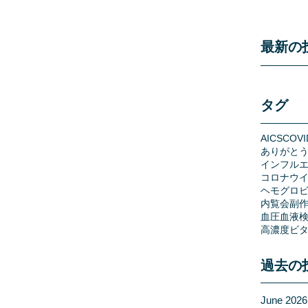
最新の
タグ
AICS
COVI
ありがと
インフル
コロナウ
ヘモグロビ
内覧会
副
血圧
血液
高濃度ビタ
過去の
June 2026