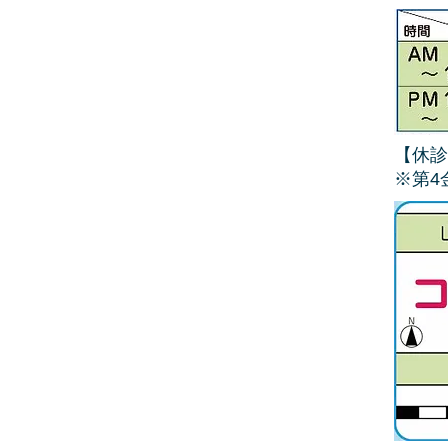
【休診
​※第