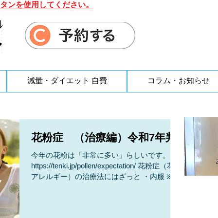
タンを使用してください。
減量・ダイエット 自費
コラム・お知らせ
花粉症 （治療編）令和7年判
今年の花粉は「非常に多い」らしいです。
https://tenki.jp/pollen/expectation/ 花粉症（花粉
アレルギー）の治療法にはざっと ・内服 ※ ・
注射 ※ ・減感作療法 ・点鼻、点眼 ※ ・レー
ザー焼灼 などがあります 。 ...