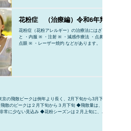
花粉症 （治療編）令和6年判
花粉症（花粉アレルギー）の治療法にはざっ
と ・内服 ※ ・注射 ※ ・減感作療法 ・点鼻、
点眼 ※ ・レーザー焼灼 などがあります。 ※
当院で対応している治療です。 *初診で診ても
らえる診療科 それぞれの特徴をあげてみま
す。 ※内服...
～東京の飛散ピークは例年より長く、2月下旬から3月下旬
の花粉飛散のピークは２月下旬から３月下旬 ◆飛散量は、広
非常に少ない見込み ◆花粉シーズンは２月上旬に、九州