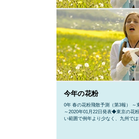
今年の花粉
0年 春の花粉飛散予測（第3報） 
～2020年01月22日発表◆東京
い範囲で例年より少なく、九州では
や四国、東海、関東