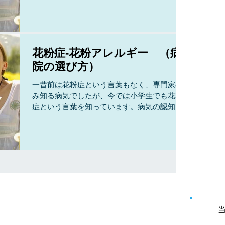
を抑えるだけで、症状が出る間は治療が必
要）...
花粉症-花粉アレルギー （病
院の選び方）
一昔前は花粉症という言葉もなく、専門家の
み知る病気でしたが、今では小学生でも花粉
症という言葉を知っています。病気の認知度
が広がるに従って患者数も激増した病気で
す。 昔は主に耳鼻科で診ていた病気ですが、
医学部でも花粉症については講義があります
し、内科でもよく診る疾患です。眼の...