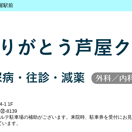
屋駅前
りがとう芦屋ク
尿病・往診・減薬
-1 1F
-㉜-8139
ポルテ駐車場の補助がございます。来院時、駐車券を受付にお見
ています。