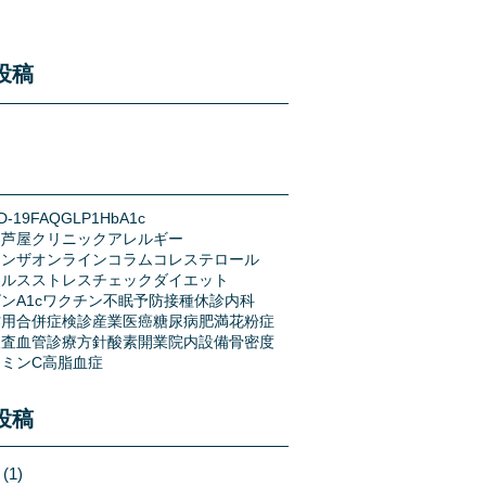
投稿
D-19
FAQ
GLP1
HbA1c
う芦屋クリニック
アレルギー
エンザ
オンライン
コラム
コレステロール
イルス
ストレスチェック
ダイエット
ンA1c
ワクチン
不眠
予防接種
休診
内科
作用
合併症
検診
産業医
癌
糖尿病
肥満
花粉症
検査
血管
診療方針
酸素
開業
院内設備
骨密度
ミンC
高脂血症
投稿
(1)
1 post