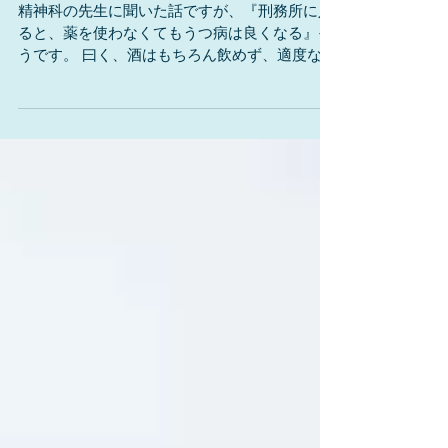
不眠と加齢とアレとコレ３
精神科の先生に聞いた話ですが、『刑務所に入
ると、薬を使わなくてもうつ病は良くなる』そ
うです。 曰く、酒はもちろん飲めず、適度な運
動を行う。しなくてはいけないことはすべて命
令され、自分の判断が必要となる余地はなく、
決断するというストレスから解放される。快眠
に対しても妨げになる...